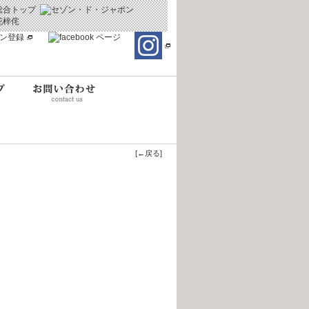
[←戻る]