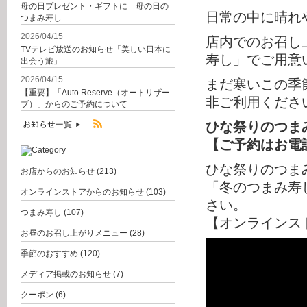
母の日プレゼント・ギフトに 母の日の
日常の中に晴れ
つまみ寿し
2026/04/15
店内でのお召し
TVテレビ放送のお知らせ「美しい日本に
寿し」でご用意
出会う旅」
2026/04/15
まだ寒いこの季
【重要】「Auto Reserve（オートリザー
非ご利用くださ
ブ）」からのご予約について
ひな祭りのつまみ
【ご予約はお電話で
ひな祭りのつま
お店からのお知らせ
(213)
「冬のつまみ寿
オンラインストアからのお知らせ
(103)
さい。
つまみ寿し
(107)
【オンラインス
お昼のお召し上がりメニュー
(28)
季節のおすすめ
(120)
メディア掲載のお知らせ
(7)
クーポン
(6)