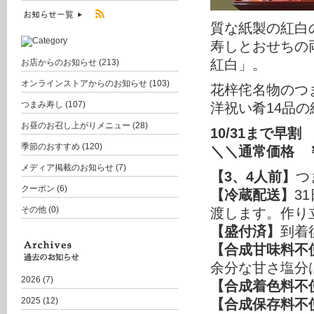
質な紙製の紅白
寿しとおせちの
紅白」。
お店からのお知らせ
(213)
オンラインストアからのお知らせ
(103)
花梓侘名物のつ
つまみ寿し
(107)
洋祝い肴14品
お昼のお召し上がりメニュー
(28)
10/31まで早割
季節のおすすめ
(120)
＼＼通常価格 ￥37
メディア掲載のお知らせ
(7)
【3、4人前】
つ
クーポン
(6)
【冷蔵配送】
3
その他
(0)
渡します。作り
【盛付済】
到着
【合成甘味料不
余分な甘さ塩分
2026
(7)
【合成着色料不
2025
(12)
【合成保存料不