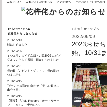
花梓侘TOP
花梓侘からのお知らせ
2023おせち 「つまみ寿しとおせち紅白」
« お知らせトップへ
2022/09/09
2026/05/13
2023お
鱧はじめました
始。10/3
2026/04/26
ミシュランガイド京都・大阪2026 にビブ
グルマンとして掲載（紹介）されました
2026/04/21
母の日プレゼント・ギフトに 母の日の
つまみ寿し
2026/04/15
TVテレビ放送のお知らせ「美しい日本に
出会う旅」
2026/04/15
【重要】「Auto Reserve（オートリザー
ブ）」からのご予約について