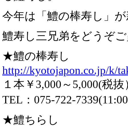
今年は「鱧の棒寿し」が
鱧寿し三兄弟をどうぞご
★鱧の棒寿し
http://kyotojapon.co.jp/k/
１本￥3,000～5,000
TEL：075-722-7339(11:0
★鱧ちらし